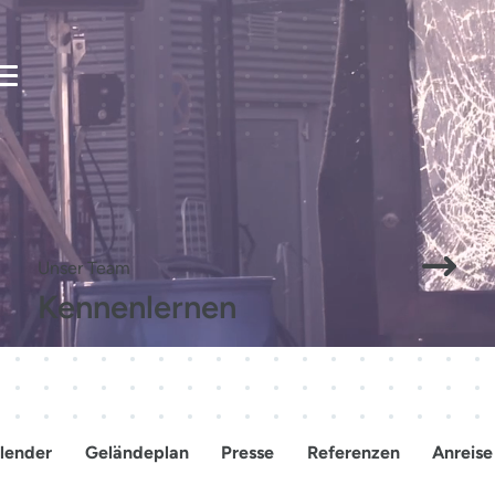
Mensche
Veranstalten
Besuchen
verbinden
Zukunft
Unser Team
Kennenlernen
gestalten.
lender
Geländeplan
Presse
Referenzen
Anreise