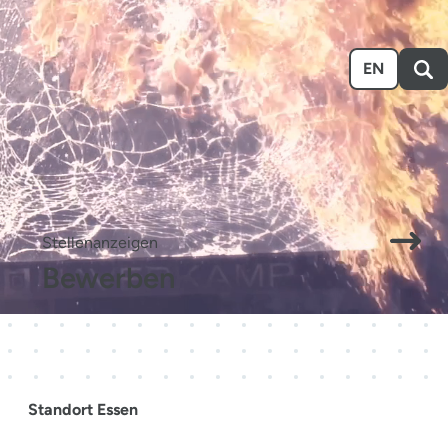
n
Ausstellen
Über uns
Karriere
Event-Kalender
EN
.
Stellenanzeigen
Bewerben
Standort Essen