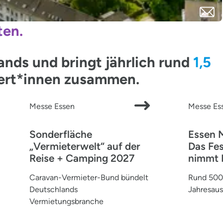
ten.
ds und bringt jährlich rund
1,5
pert*innen zusammen.
Messe Essen
Messe Es
Sonderfläche
Essen 
„Vermieterwelt“ auf der
Das Fes
Reise + Camping 2027
nimmt 
Caravan-Vermieter-Bund bündelt
Rund 500 
Deutschlands
Jahresaus
Vermietungsbranche