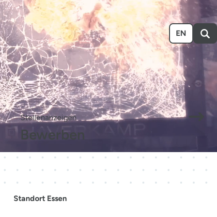
n
Ausstellen
Über uns
Karriere
Event-Kalender
EN
.
Stellenanzeigen
Bewerben
Standort Essen