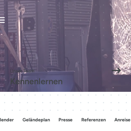
Mensche
Veranstalten
Besuchen
verbinden
Zukunft
Unser Team
Kennenlernen
gestalten.
lender
Geländeplan
Presse
Referenzen
Anreise