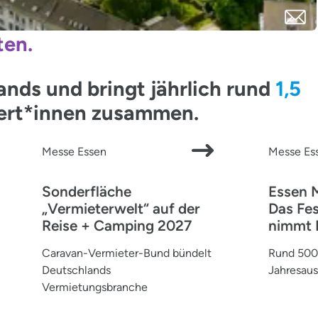
ten.
ds und bringt jährlich rund
1,5
pert*innen zusammen.
Messe Essen
Messe Es
Sonderfläche
Essen 
„Vermieterwelt“ auf der
Das Fes
Reise + Camping 2027
nimmt 
Caravan-Vermieter-Bund bündelt
Rund 500 
Deutschlands
Jahresaus
Vermietungsbranche