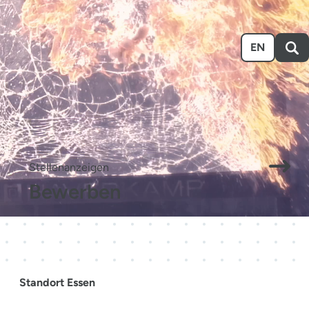
n
Ausstellen
Über uns
Karriere
Event-Kalender
EN
.
Stellenanzeigen
Bewerben
Standort Essen