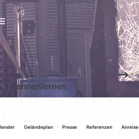
Mensche
Veranstalten
Besuchen
verbinden
Zukunft
Unser Team
Kennenlernen
gestalten.
lender
Geländeplan
Presse
Referenzen
Anreise