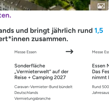
ten.
ds und bringt jährlich rund
1,5
pert*innen zusammen.
Messe Essen
Messe Es
Sonderfläche
Essen 
„Vermieterwelt“ auf der
Das Fes
Reise + Camping 2027
nimmt 
Caravan-Vermieter-Bund bündelt
Rund 500 
Deutschlands
Jahresaus
Vermietungsbranche