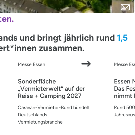
ten.
ds und bringt jährlich rund
1,5
pert*innen zusammen.
Messe Essen
Messe Es
Sonderfläche
Essen 
„Vermieterwelt“ auf der
Das Fes
Reise + Camping 2027
nimmt 
Caravan-Vermieter-Bund bündelt
Rund 500 
Deutschlands
Jahresaus
Vermietungsbranche