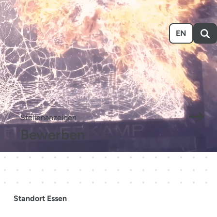
n
Ausstellen
Über uns
Karriere
Event-Kalender
EN
.
Stellenanzeigen
Bewerben
Standort Essen