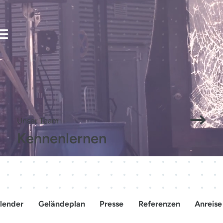
Mensche
Veranstalten
Besuchen
verbinden
Zukunft
Unser Team
Kennenlernen
gestalten.
lender
Geländeplan
Presse
Referenzen
Anreise