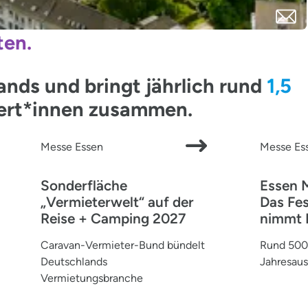
ten.
ds und bringt jährlich rund
1,5
pert*innen zusammen.
Messe Essen
Messe Es
Sonderfläche
Essen 
„Vermieterwelt“ auf der
Das Fes
Reise + Camping 2027
nimmt 
Caravan-Vermieter-Bund bündelt
Rund 500 
Deutschlands
Jahresaus
Vermietungsbranche