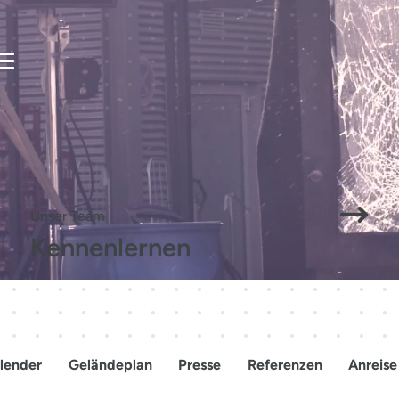
Mensche
Veranstalten
Besuchen
verbinden
Zukunft
Unser Team
Kennenlernen
gestalten.
lender
Geländeplan
Presse
Referenzen
Anreise