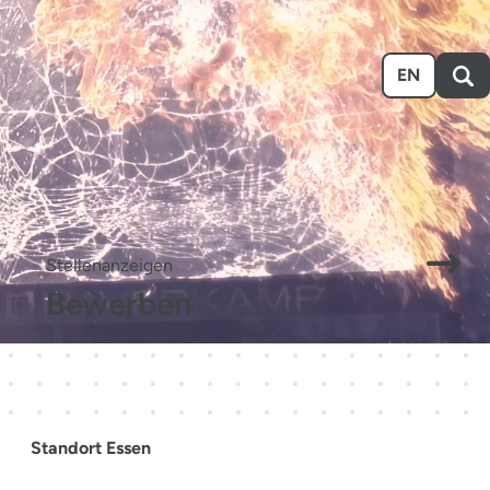
n
Ausstellen
Über uns
Karriere
Event-Kalender
EN
.
Stellenanzeigen
Bewerben
Standort Essen