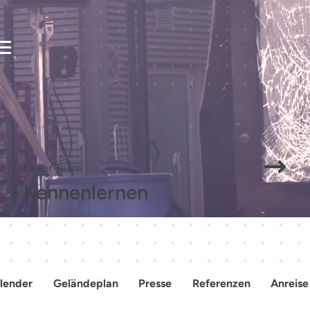
Mensche
Veranstalten
Besuchen
verbinden
Zukunft
Unser Team
Kennenlernen
gestalten.
lender
Geländeplan
Presse
Referenzen
Anreise