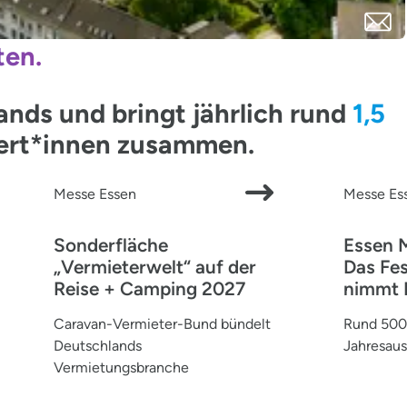
ten.
ds und bringt jährlich rund
1,5
pert*innen zusammen.
Messe Essen
Messe Es
Sonderfläche
Essen 
„Vermieterwelt“ auf der
Das Fes
Reise + Camping 2027
nimmt 
Caravan-Vermieter-Bund bündelt
Rund 500 
Deutschlands
Jahresaus
Vermietungsbranche