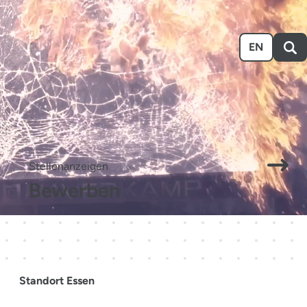
n
Ausstellen
Über uns
Karriere
Event-Kalender
EN
.
Stellenanzeigen
Bewerben
Standort Essen