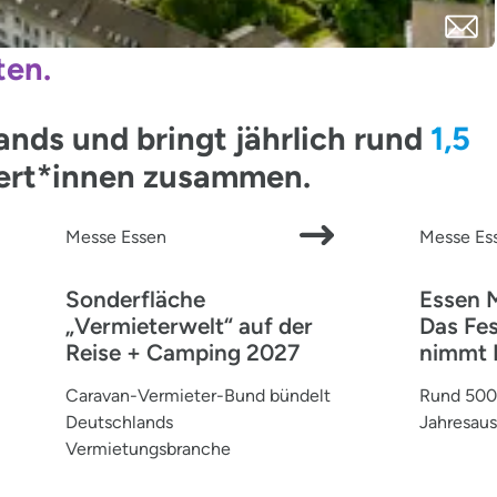
ten.
ds und bringt jährlich rund
1,5
pert*innen zusammen.
Messe Essen
Messe Es
Sonderfläche
Essen 
„Vermieterwelt“ auf der
Das Fes
Reise + Camping 2027
nimmt 
Caravan-Vermieter-Bund bündelt
Rund 500 
Deutschlands
Jahresaus
Vermietungsbranche