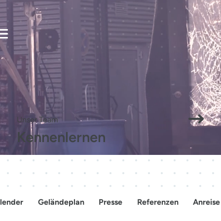
Mensche
Veranstalten
Besuchen
verbinden
Zukunft
Unser Team
Kennenlernen
gestalten.
lender
Geländeplan
Presse
Referenzen
Anreise