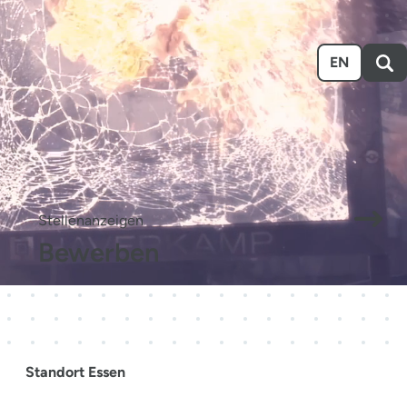
n
Ausstellen
Über uns
Karriere
Event-Kalender
EN
.
Stellenanzeigen
Bewerben
Standort Essen