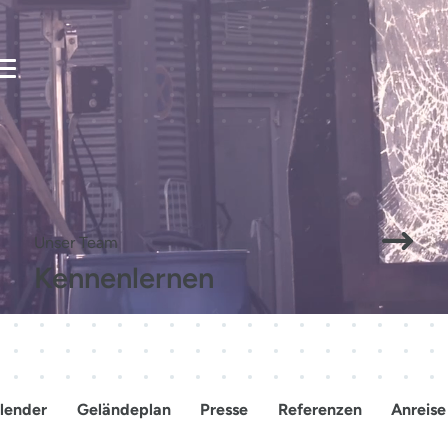
Mensche
Veranstalten
Besuchen
verbinden
Zukunft
Unser Team
Kennenlernen
gestalten.
lender
Geländeplan
Presse
Referenzen
Anreise