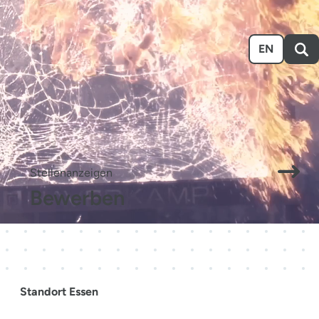
n
Ausstellen
Über uns
Karriere
Event-Kalender
EN
.
Stellenanzeigen
Bewerben
Standort Essen