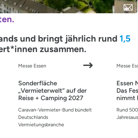
ten.
ds und bringt jährlich rund
1,5
pert*innen zusammen.
Messe Essen
Messe Es
Sonderfläche
Essen 
„Vermieterwelt“ auf der
Das Fes
Reise + Camping 2027
nimmt 
Caravan-Vermieter-Bund bündelt
Rund 500 
Deutschlands
Jahresaus
Vermietungsbranche